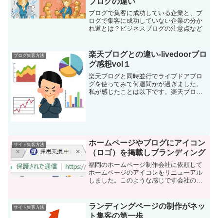
ブログの違い
ブログで集客に成功している企業と、ブ
ログで集客に成功していない企業の分か
れ道とは？ビジネスブログの注意点など
楽天ブログとの違い-livedoorブロ
ブログ集客方法
グ感想vol１
楽天ブログと同時並行でライブドアブロ
グを使ってみて何週間かが過ぎました。
私が感じたことは以下です。楽天ブログ
とlivedoorブログの違い１．HTMLタグを
覚えるようになる 楽天にあった高機能エ
ディタというサービスが無いため、フォ
ントを大き...
ホームページやブログにアイコン
サイト集客方法
（ロゴ）を掲載しブランディング
福岡のホームページ制作会社に依頼して
ホームページのアイコンをリニューアル
しました。このような感じです会社のホ
ームページだとアイコンが無い会社がほ
とんどですがアイコンって結構大事です
よ。
ランディングページの制作がネッ
サイト集客方法
ト集客の第一歩