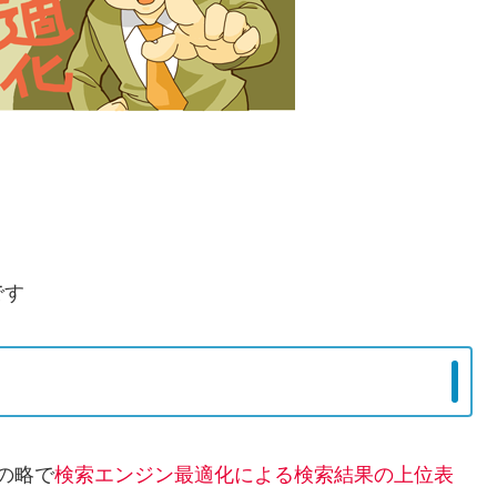
です
字の略
で
検索エンジン最適化による検索結果の上位表