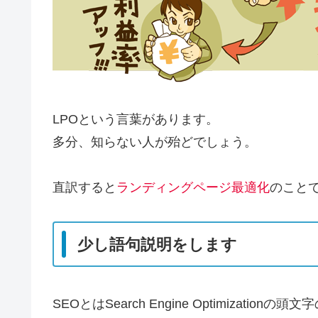
LPOという言葉があります。
多分、知らない人が殆どでしょう。
直訳すると
ランディングページ最適化
のこと
少し語句説明をします
SEO
とは
Search Engine Optimizationの頭文