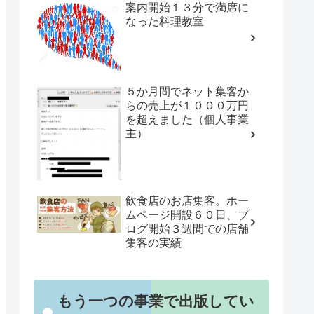
案内開始１３分で満席に
なった料理教室
５か月間でネット集客か
らの売上が１０００万円
を超えました（個人事業
主）
飲食店のお店集客。ホー
ムページ開設６０日、ブ
ログ開始３週間での店舗
集客の実績
もう一つの事業で出版してい