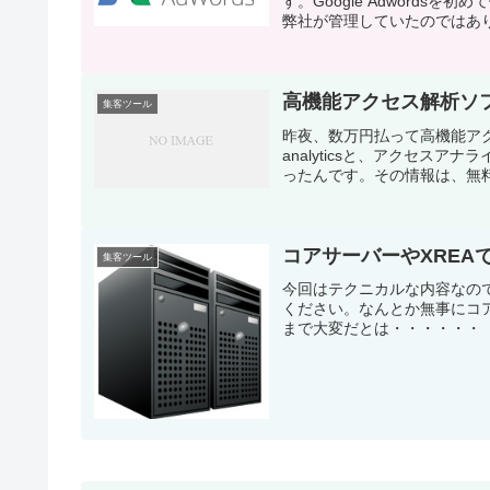
す。Google Adword
弊社が管理していたのではあり
高機能アクセス解析ソ
集客ツール
昨夜、数万円払って高機能アク
analyticsと、アクセス
ったんです。その情報は、無料
コアサーバーやXREA
集客ツール
今回はテクニカルな内容なの
ください。なんとか無事にコア
まで大変だとは・・・・・・（