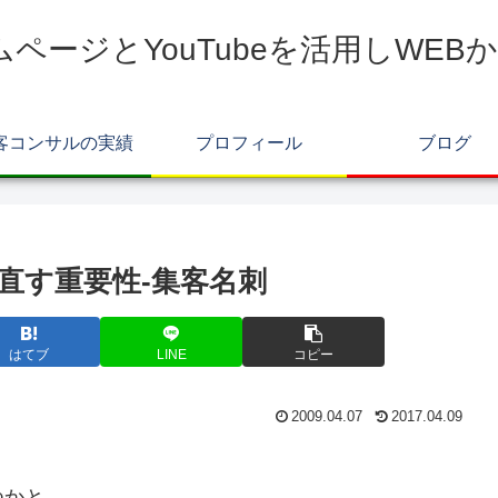
ムページとYouTubeを活用しWE
客コンサルの実績
プロフィール
ブログ
直す重要性-集客名刺
はてブ
LINE
コピー
2009.04.07
2017.04.09
つかと。