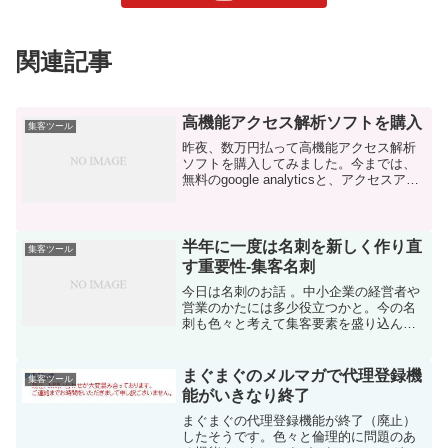
関連記事
高機能アクセス解析ソフトを購入
集客ツール
昨夜、数万円払って高機能アクセス解析
ソフトを購入してみました。今までは、
無料のgoogle analyticsと、アクセスアナ
ライザー（無料）を活用していました
が、どうしても欲しい情報があったんで
す。その情報は、無料のアクセス解析で
は手に入...
半年に一度は名刺を新しく作り直
集客ツール
す重要性-集客名刺
今日は名刺のお話 。中小企業の経営者や
営業のかたには多少役立つかと。今の名
刺も色々と考えて集客要素を盛り込んだ
名刺なのですが、 以前の自分からはだい
ぶ成長しているので、名刺を出すたびに
「イマイチ」と感じていました。しばら
まぐまぐのメルマガで代理登録機
集客ツール
く放置していた私が言...
能がいきなり終了
まぐまぐの代理登録機能が終了（廃止）
したそうです。色々と倫理的に問題のあ