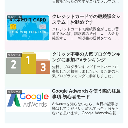
る機能だったのですがこれでメルマガ発
行者が他のメール配信会社に乗り換える
でしょう
クレジットカードでの継続課金シ
集客ツール
ステム｜お勧めです
クレジットカードで継続課金がしたい普
通であれば、請求書の送付 → 入金を
確認する → 領収書の送付をする 一
回きりの支払いであればこれでいいので
すが、継続して発生する費用（月謝、会
費、毎月の利用料、顧問報酬）に関して
クリック不要の人気ブログランキ
集客ツール
は、集金代行（収納代行、...
ングに参加-PVランキング
先日、ブログランキングドットネットに
参加したと報告しましたが、また別の人
気ブログランキングに参加しました。相
変わらずクリック不要タイプの人気ブロ
グランキングが好きで今回、参加したの
も同じタイプ。PVって言いますがページ
Google Adwordsを使う際の注意
集客ツール
ビューつまり、ブログの...
事項-初心者モード
Adwordsを知らないなら、今日の記事は
飛ばしてください。読んでも全く分から
ないと思います。Google Adwordsを初め
て使うときに、【初心者モード】を使わ
ないようにしましょうね。弊社が管理し
ていたのではありませんが、新規クライ